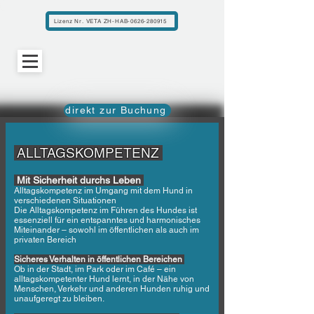
Lizenz Nr. VETA ZH-HAB-0626-280915
direkt zur Buchung
ALLTAGSKOMPETENZ
Mit Sicherheit durchs Leben
Alltagskompetenz im Umgang mit dem Hund in
verschiedenen Situationen
Die Alltagskompetenz im Führen des Hundes ist
essenziell für ein entspanntes und harmonisches
Miteinander – sowohl im öffentlichen als auch im
privaten Bereich
Sicheres Verhalten in öffentlichen Bereichen
Ob in der Stadt, im Park oder im Café – ein
alltagskompetenter Hund lernt, in der Nähe von
Menschen, Verkehr und anderen Hunden ruhig und
unaufgeregt zu bleiben.