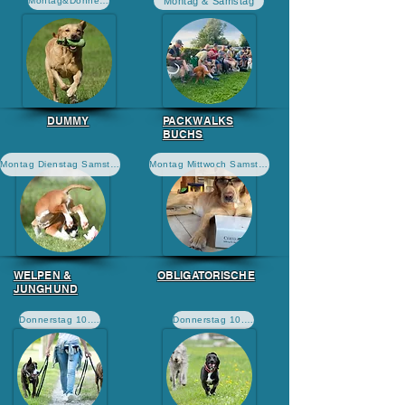
Montag & Samstag
Montag&Donnerstag 9.00
DUMMY
PACKWALKS
BUCHS
Montag Dienstag Samstag
Montag Mittwoch Samstag
WELPEN &
OBLIGATORISCHE
JUNGHUND
Donnerstag 10.00
Donnerstag 10.00