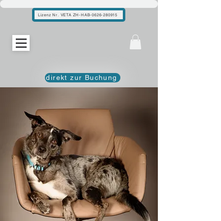
Lizenz Nr. VETA ZH-HAB-0626-280915
direkt zur Buchung