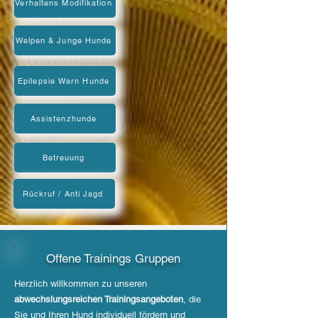
Verhaltens Modifikation
Welpen & Junge Hunde
Epilepsie Warn Hunde
Assistenzhunde
Betreuung
Rückruf / Anti Jagd
Offene Trainings Gruppen
Herzlich willkommen zu unseren
abwechslungsreichen Trainingsangeboten
, die
Sie und Ihren Hund individuell fördern und