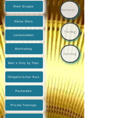
Klein Gruppe
Donnerstag
Kleine Stars
Freitag
Leinenhelden
Mantrailing
Samstag
Men`s Only by Toby
Obligatorischer Kurs
Packwalks
Private Trainings