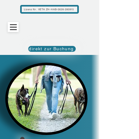
Lizenz Nr. VETA ZH-HAB-0626-280915
direkt zur Buchung