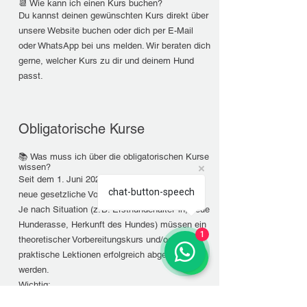
📆 Wie kann ich einen Kurs buchen?
Du kannst deinen gewünschten Kurs direkt über
unsere Website buchen oder dich per E-Mail
oder WhatsApp bei uns melden. Wir beraten dich
gerne, welcher Kurs zu dir und deinem Hund
passt.
Obligatorische Kurse
📚 Was muss ich über die obligatorischen Kurse
wissen?
Seit dem 1. Juni 2025 gelten im Kanton Zürich
chat-button-speech
neue gesetzliche Vorgaben für Hundehaltende.
Je nach Situation (z. B. Ersthundehalter*in, neue
Hunderasse, Herkunft des Hundes) müssen ein
1
theoretischer Vorbereitungskurs und/oder
praktische Lektionen erfolgreich abgeschlossen
werden.
Wichtig:
Die Lektionen sind obligatorisch und müssen