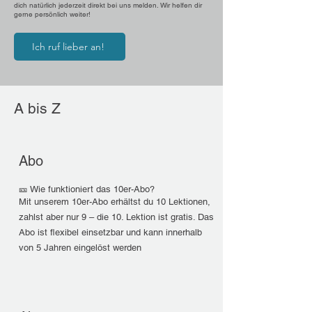
dich natürlich jederzeit direkt bei uns melden. Wir helfen dir
gerne persönlich weiter!
Ich ruf lieber an!
A bis Z
Abo
🎫 Wie funktioniert das 10er-Abo?
Mit unserem 10er-Abo erhältst du 10 Lektionen,
zahlst aber nur 9 – die 10. Lektion ist gratis. Das
Abo ist flexibel einsetzbar und kann innerhalb
von 5 Jahren eingelöst werden