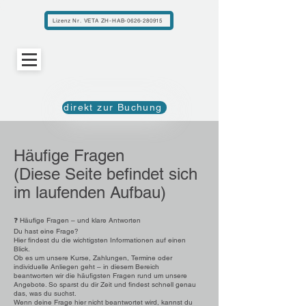
Lizenz Nr. VETA ZH-HAB-0626-280915
direkt zur Buchung
Häufige Fragen
(Diese Seite befindet sich
im laufenden Aufbau)
❓ Häufige Fragen – und klare Antworten
Du hast eine Frage?
Hier findest du die wichtigsten Informationen auf einen
Blick.
Ob es um unsere Kurse, Zahlungen, Termine oder
individuelle Anliegen geht – in diesem Bereich
beantworten wir die häufigsten Fragen rund um unsere
Angebote. So sparst du dir Zeit und findest schnell genau
das, was du suchst.
Wenn deine Frage hier nicht beantwortet wird, kannst du