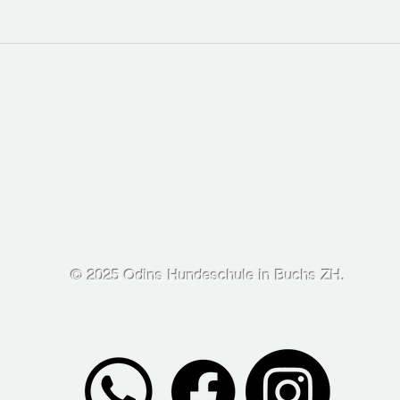
ehts direkt zur Anmeldung per Wh
Eve 076 382 11 09
Saskia 077 479 46 38
© 2025 Odins Hundeschule in Buchs ZH.
Impressum & AGB`s

Odins Hundeschule - Rechtliche 
Informationen (Impressum, Datenschutz, 