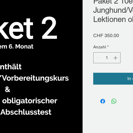
Paket 2 10e
Junghund/V
Lektionen o
Preis
CHF 350.00
Anzahl
*
In