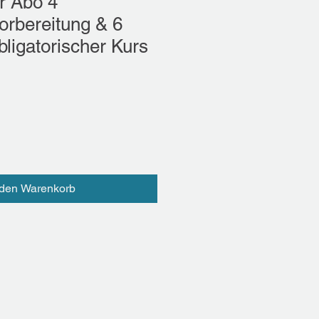
r Abo 4
orbereitung & 6
bligatorischer Kurs
 den Warenkorb