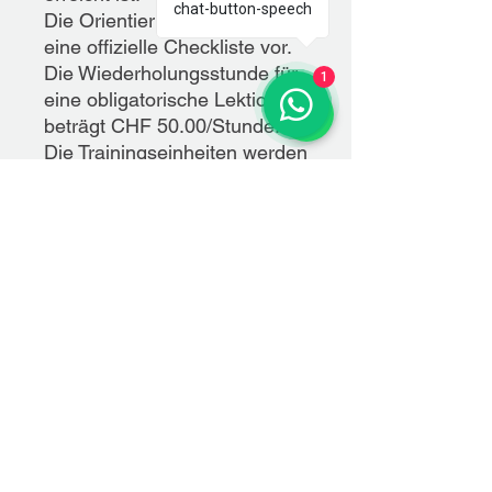
chat-button-speech
Die Orientierung darüber gibt
eine offizielle Checkliste vor.
Die Wiederholungsstunde für
1
eine obligatorische Lektion
beträgt CHF 50.00/Stunde.​
Die Trainingseinheiten werden
individuell an das Lerntempo
von Hund und Halter
angepasst. Ein Einstieg ist
jederzeit möglich.
Hier gehts direkt zur Anmeldung per WhatsApp
Eve 076 382 11 09
Saskia 077 479 46 38
nach oben