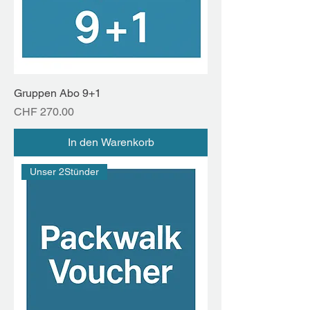
Gruppen Abo 9+1
Preis
CHF 270.00
In den Warenkorb
Unser 2Stünder