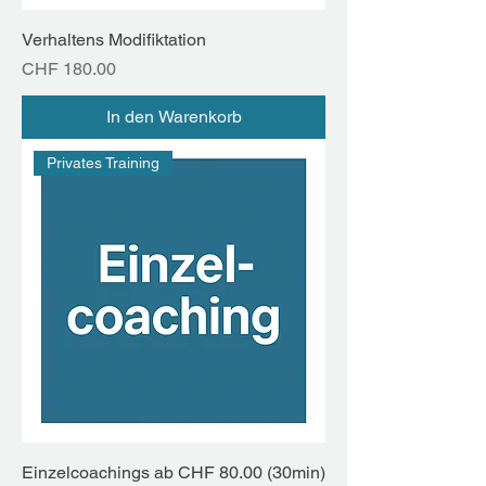
Verhaltens Modifiktation
Preis
CHF 180.00
In den Warenkorb
Privates Training
Einzelcoachings ab CHF 80.00 (30min)