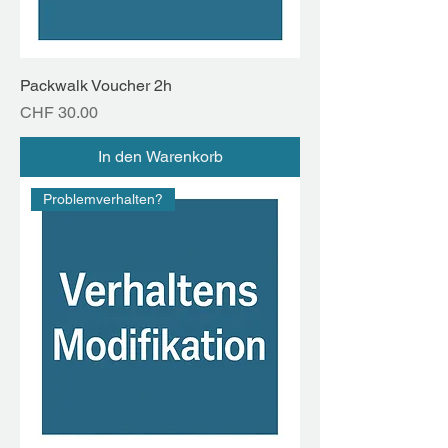
Packwalk Voucher 2h
Preis
CHF 30.00
In den Warenkorb
Problemverhalten?