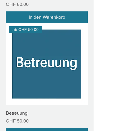
Preis
CHF 80.00
In den Warenkorb
ab CHF 50.00
Betreuung
Preis
CHF 50.00