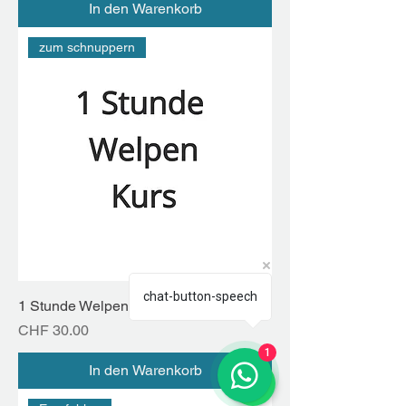
In den Warenkorb
zum schnuppern
chat-button-speech
1 Stunde Welpenkurs
Preis
CHF 30.00
1
In den Warenkorb